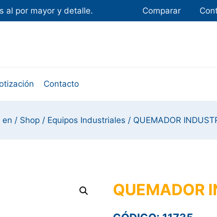
 al por mayor y detalle.
Comparar
Con
otización
Contacto
 en
/
Shop
/
Equipos Industriales
/
QUEMADOR INDUSTR
QUEMADOR I