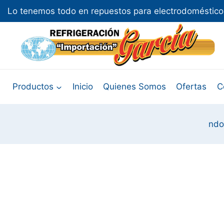
Skip
Lo tenemos todo en repuestos para electrodomésticos
to
content
Productos
Inicio
Quienes Somos
Ofertas
C
ndo