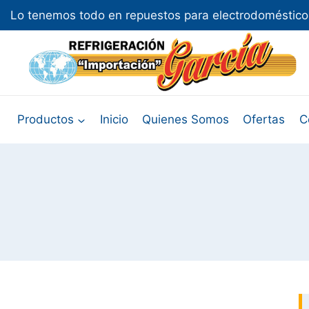
Skip
Lo tenemos todo en repuestos para electrodomésticos
to
content
Productos
Inicio
Quienes Somos
Ofertas
C